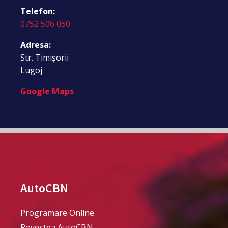
Telefon:
0752 506 050
Adresa:
Str. Timișorii
Lugoj
Google Maps
AutoCBN
Programare Online
Povestea AutoCBN