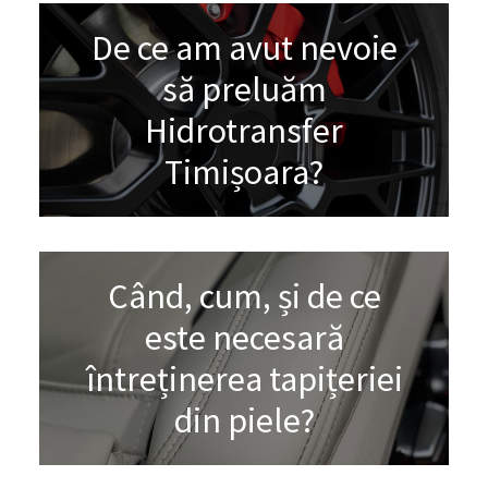
De ce am avut nevoie
să preluăm
Hidrotransfer
Timișoara?
Când, cum, și de ce
este necesară
întreținerea tapițeriei
din piele?