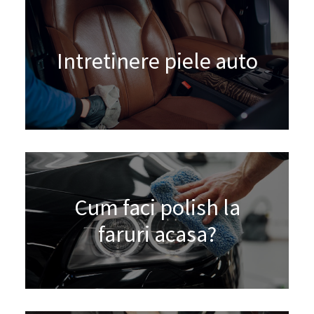
Intretinere piele auto
Cum faci polish la
faruri acasa?