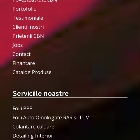
Portofoliu
Testimoniale
Clientii nostri
Prietenii CBN
Jobs
Contact
Finantare
Catalog Produse
Serviciile noastre
Folii PPF
Folii Auto Omologate RAR și TUV
Colantare culoare
Detailing Interior