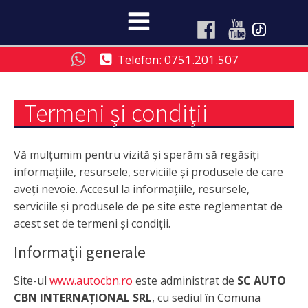
Telefon: 0751.201.507
Termeni şi condiţii
Vă mulțumim pentru vizită și sperăm să regăsiți
informațiile, resursele, serviciile și produsele de care
aveți nevoie. Accesul la informațiile, resursele,
serviciile și produsele de pe site este reglementat de
acest set de termeni și condiții.
Informații generale
Site-ul
www.autocbn.ro
este administrat de
SC AUTO
CBN INTERNAȚIONAL SRL
, cu sediul în Comuna