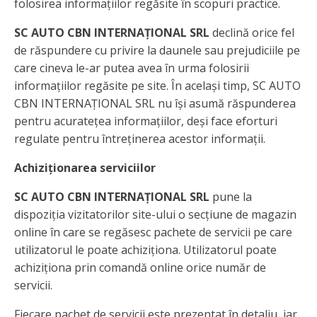
folosirea informațiilor regăsite în scopuri practice.
SC AUTO CBN INTERNAȚIONAL SRL
declină orice fel
de răspundere cu privire la daunele sau prejudiciile pe
care cineva le-ar putea avea în urma folosirii
informațiilor regăsite pe site. În același timp, SC AUTO
CBN INTERNAȚIONAL SRL nu își asumă răspunderea
pentru acuratețea informațiilor, deși face eforturi
regulate pentru întreținerea acestor informații.
Achiziționarea serviciilor
SC AUTO CBN INTERNAȚIONAL SRL
pune la
dispoziția vizitatorilor site-ului o secțiune de magazin
online în care se regăsesc pachete de servicii pe care
utilizatorul le poate achiziționa. Utilizatorul poate
achiziționa prin comandă online orice număr de
servicii.
Fiecare pachet de servicii este prezentat în detaliu, iar