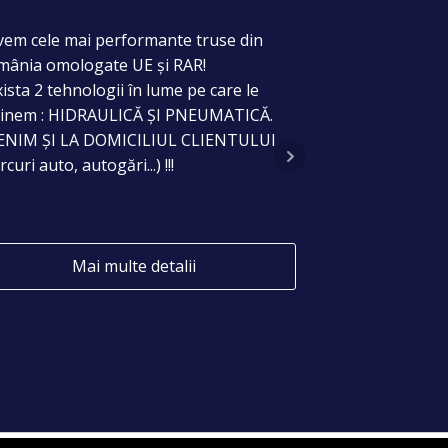
CROM
vem cele mai performante truse din
Datorită praful
mânia omologate UE și RAR!
jentile mașini 
xista 2 tehnologii în lume pe care le
și își pierd stră
ținem : HIDRAULICĂ ȘI PNEUMATICĂ.
VENIM ȘI LA DOMICILIUL CLIENTULUI
rcuri auto, autogări...) !!!
Mai multe detalii
Ma