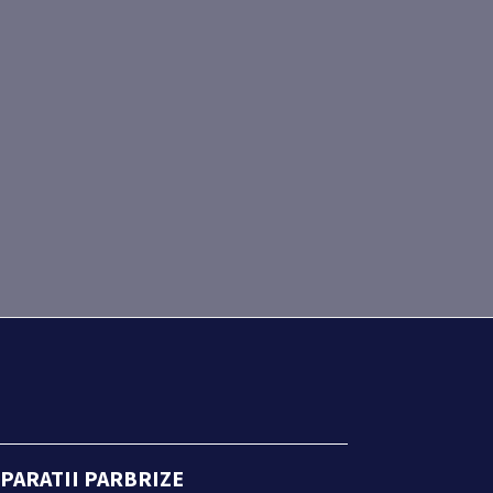
PARATII PARBRIZE
DETAILING J