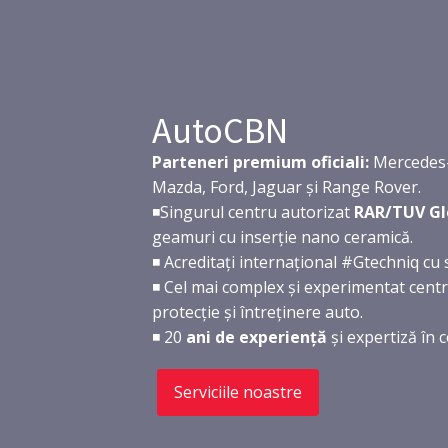
AutoCBN
Parteneri premium oficiali:
Mercedes-
Mazda, Ford, Jaguar și Range Rover.
◾Singurul centru autorizat
RAR/TUV Gl
geamuri cu inserție nano ceramică.
◾ Acreditați internațional #Gtechniq cu 
◾ Cel mai complex și experimentat centru
protecție și întreținere auto.
◾ 20
ani de experiență
și expertiză în c
Serviciile noastre