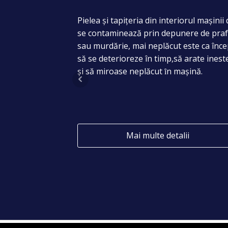
ctive (PAINT
Pielea și tapițeria din interiorul mașinii
iminueaza
se contaminează prin depunere de pra
a” a vopselei.
sau murdărie, mai neplăcut este ca înc
egenerare in
să se deterioreze în timp,să arate ineste
a (feon, apa
și să miroase neplăcut ȋn mașină.
lor superficiale
sau alte actiuni
lii
Mai multe detalii