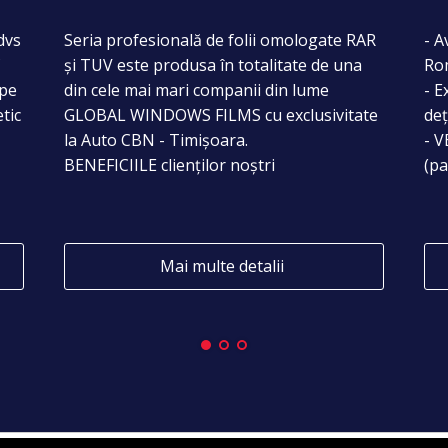
 dvs
Seria profesională de folii omologate RAR
- A
f
și TUV este produsa în totalitate de una
Ro
epe
din cele mai mari companii din lume
- E
tic
GLOBAL WINDOWS FILMS cu exclusivitate
de
la Auto CBN - Timișoara.
- 
BENEFICIILE clienților noștri
(pa
Mai multe detalii