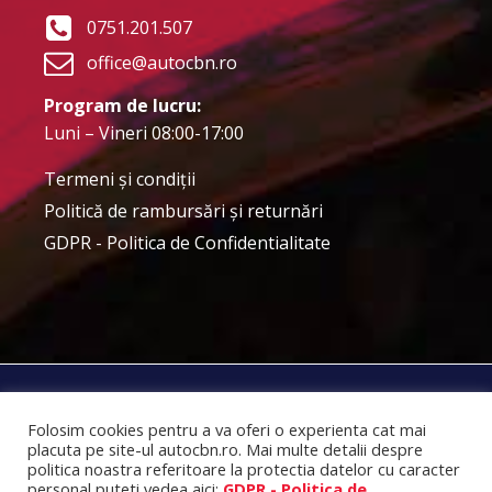
0751.201.507
office@autocbn.ro
Program de lucru:
Luni – Vineri 08:00-17:00
Termeni şi condiţii
Politică de rambursări și returnări
GDPR - Politica de Confidentialitate
SC Auto CBN Internațional SRL © 2025
Folosim cookies pentru a va oferi o experienta cat mai
placuta pe site-ul autocbn.ro. Mai multe detalii despre
politica noastra referitoare la protectia datelor cu caracter
GDPR - Politica de Confidentialitate
personal puteti vedea aici:
GDPR - Politica de