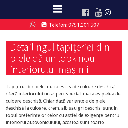
Telefon: 0751.201.507
Detailingul tapițeriei din
piele dă un look nou
interiorului mașinii
Tapițeria din piele, mai ales cea de culoare deschisă
oferă interiorului un aspect special, mai ales pielea de
culoare deschisă. Chiar dacă variantele de piele
deschisă la culoare, crem, alb sau gri deschis, sunt în
topul preferințelor celor cu astfel de exigențe pentru
interiorul autovehiculului, acestea sunt foarte