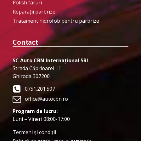
Polish faruri
Reparații parbrize
Tratament hidrofob pentru parbrize
Contact
SC Auto CBN Internațional SRL
Strada Căprioarei 11
Ghiroda 307200
0751.201.507
office@autocbn.ro
Program de lucru:
Luni – Vineri 08:00-17:00
Termeni şi condiţii