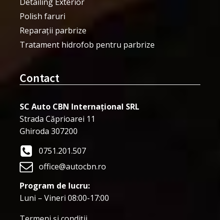
Detailing Exterior
Polish faruri
Reparații parbrize
Tratament hidrofob pentru parbrize
Contact
SC Auto CBN Internațional SRL
Strada Căprioarei 11
Ghiroda 307200
0751.201.507
office@autocbn.ro
Program de lucru:
Luni – Vineri 08:00-17:00
Termeni şi condiţii