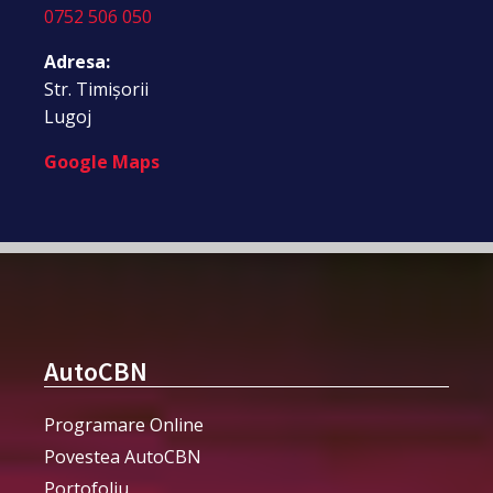
0752 506 050
Adresa:
Str. Timișorii
Lugoj
Google Maps
AutoCBN
Programare Online
Povestea AutoCBN
Portofoliu