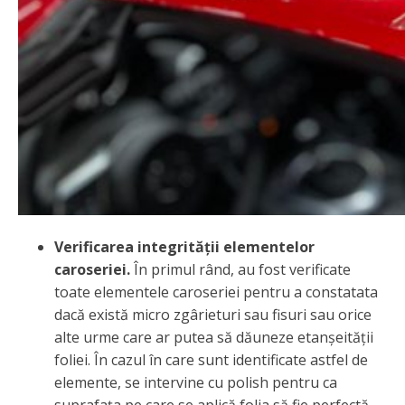
Verificarea integrității elementelor
caroseriei.
În primul rând, au fost verificate
toate elementele caroseriei pentru a constatata
dacă există micro zgârieturi sau fisuri sau orice
alte urme care ar putea să dăuneze etanșeității
foliei. În cazul în care sunt identificate astfel de
elemente, se intervine cu polish pentru ca
suprafața pe care se aplică folia să fie perfectă.