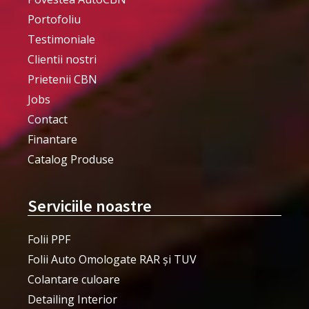
Portofoliu
Testimoniale
Clientii nostri
Prietenii CBN
Jobs
Contact
Finantare
Catalog Produse
Serviciile noastre
Folii PPF
Folii Auto Omologate RAR și TUV
Colantare culoare
Detailing Interior