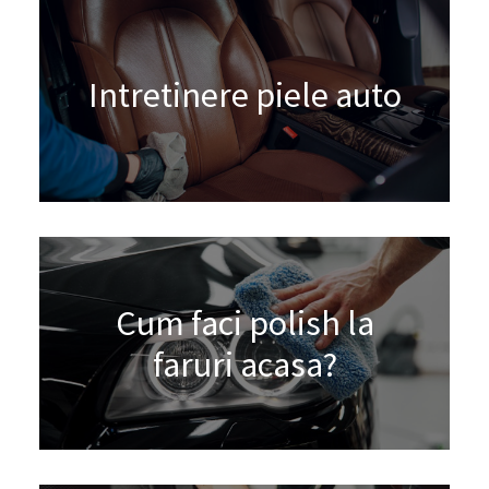
Intretinere piele auto
Cum faci polish la
faruri acasa?