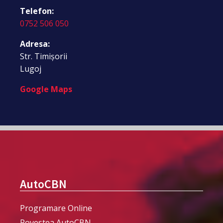
Telefon:
0752 506 050
Adresa:
Str. Timișorii
Lugoj
Google Maps
AutoCBN
Programare Online
Povestea AutoCBN