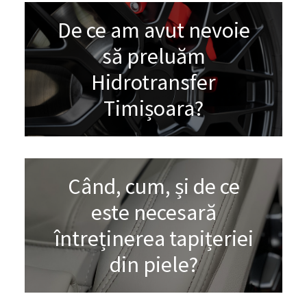
De ce am avut nevoie
să preluăm
Hidrotransfer
Timișoara?
Când, cum, și de ce
este necesară
întreținerea tapițeriei
din piele?