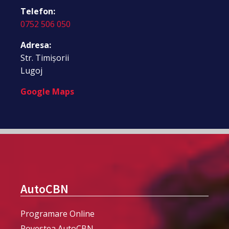
Telefon:
0752 506 050
Adresa:
Str. Timișorii
Lugoj
Google Maps
AutoCBN
Programare Online
Povestea AutoCBN