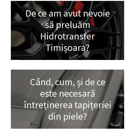
De ce am avut nevoie
să preluăm
Hidrotransfer
Timișoara?
Când, cum, și de ce
este necesară
întreținerea tapițeriei
din piele?