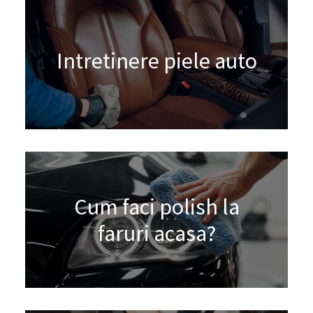
Intretinere piele auto
Cum faci polish la
faruri acasa?