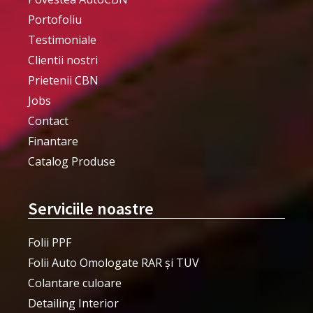
Portofoliu
Testimoniale
Clientii nostri
Prietenii CBN
Jobs
Contact
Finantare
Catalog Produse
Serviciile noastre
Folii PPF
Folii Auto Omologate RAR și TUV
Colantare culoare
Detailing Interior