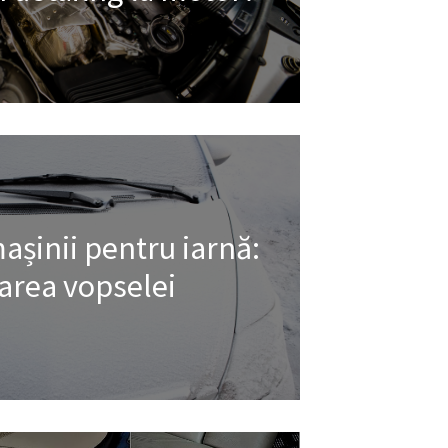
așinii pentru iarnă:
area vopselei