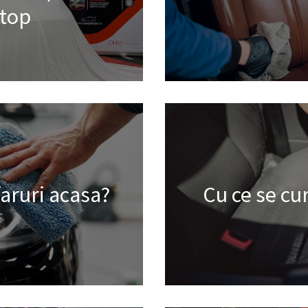
top
faruri acasa?
Cu ce se cu