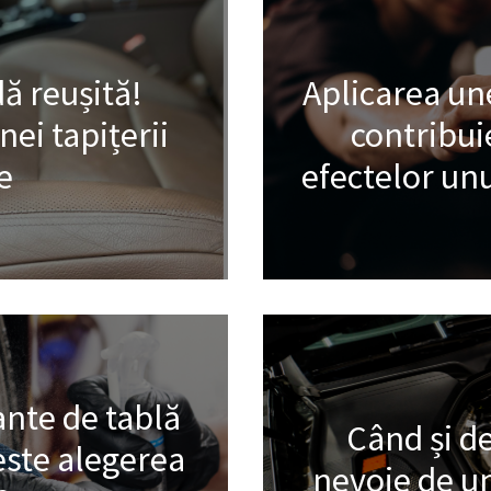
ă reușită!
Aplicarea une
ei tapițerii
contribui
e
efectelor unu
ante de tablă
Când și de
este alegerea
nevoie de un