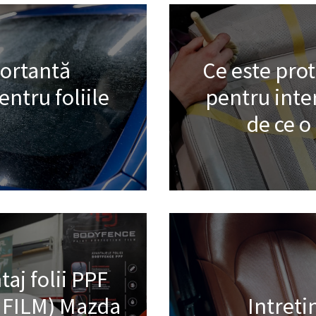
portantă
Ce este pro
ntru foliile
pentru inter
de ce 
aj folii PPF
 FILM) Mazda
Intreti