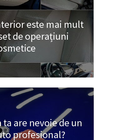
nterior este mai mult
set de operațiuni
osmetice
 ta are nevoie de un
uto profesional?