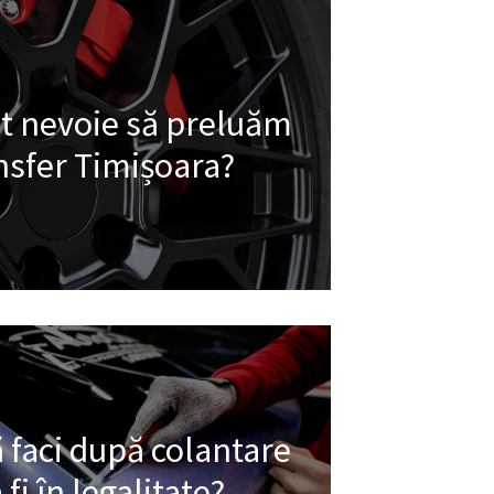
t nevoie să preluăm
nsfer Timișoara?
 faci după colantare
fi în legalitate?