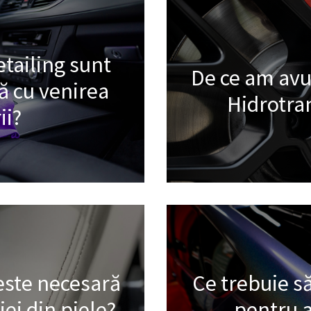
etailing sunt
De ce am avu
 cu venirea
Hidrotra
ii?
 este necesară
Ce trebuie să
iei din piele?
pentru a 