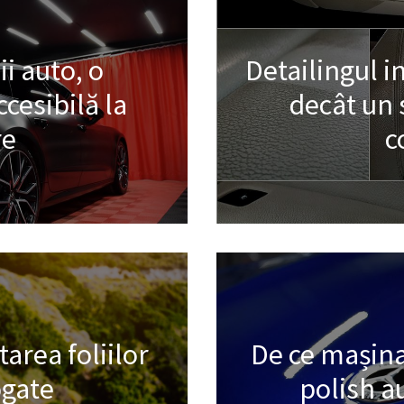
ii auto, o
Detailingul i
cesibilă la
decât un 
re
c
area foliilor
De ce mașina
gate
polish a