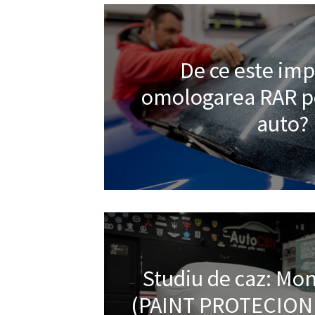
De ce este im
omologarea RAR pe
auto?
Studiu de caz: Mont
(PAINT PROTECION