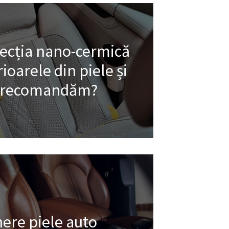
tecția nano-cermică
ioarele din piele și
o recomandăm?
nere piele auto