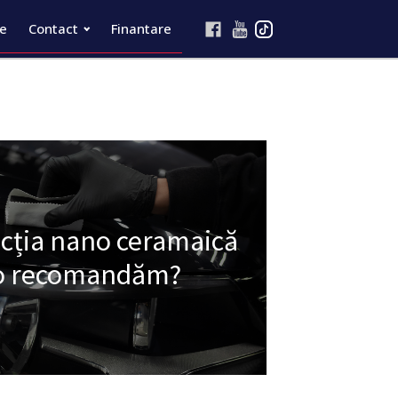
re
Contact
Finantare
ecția nano ceramaică
e o recomandăm?