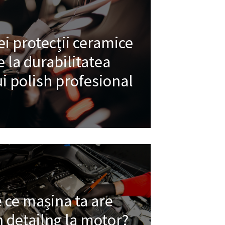
i protecții ceramice
e la durabilitatea
i polish profesional
 ce mașina ta are
 detailng la motor?