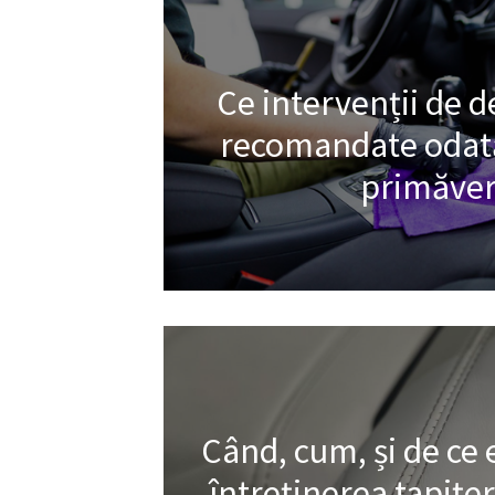
Ce intervenții de d
recomandate odată
primăver
Când, cum, și de ce
întreținerea tapițer