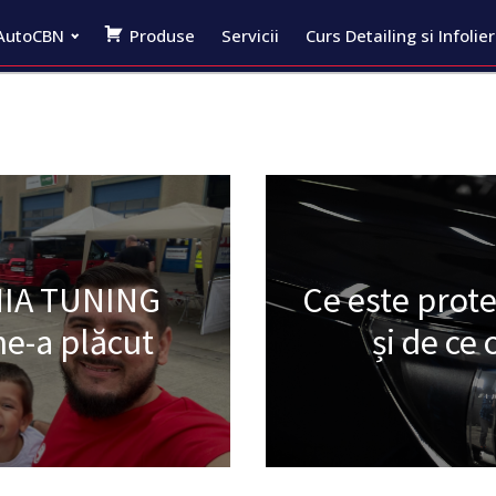
AutoCBN
Produse
Servicii
Curs Detailing si Infolie
NIA TUNING
Ce este prot
ne-a plăcut
și de c