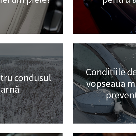
Condițiile d
ntru condusul
vopseaua ma
iarnă
prevenț