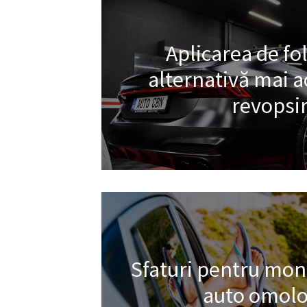
Aplicarea de fol
alternativă mai ac
revopsi
Sfaturi pentru mont
auto omolo