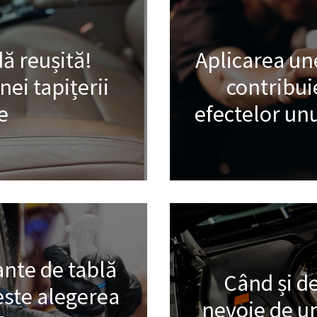
ă reușită!
Aplicarea une
ei tapițerii
contribui
e
efectelor unu
ante de tablă
Când și de
este alegerea
nevoie de un