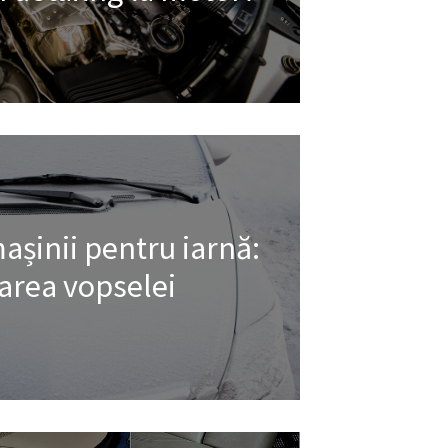
așinii pentru iarnă:
area vopselei