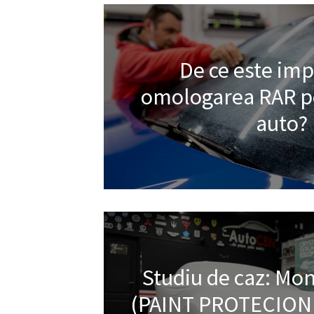
De ce este im
omologarea RAR pe
auto?
Studiu de caz: Mont
(PAINT PROTECION