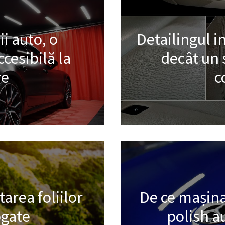
ii auto, o
Detailingul i
cesibilă la
decât un 
re
c
area foliilor
De ce mașina
gate
polish a