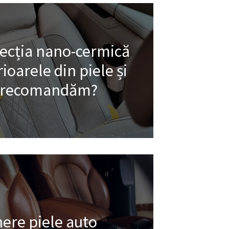
tecția nano-cermică
ioarele din piele și
o recomandăm?
nere piele auto