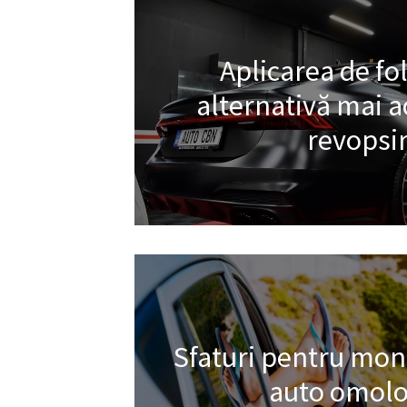
Aplicarea de fol
alternativă mai ac
revopsi
Sfaturi pentru mont
auto omolo