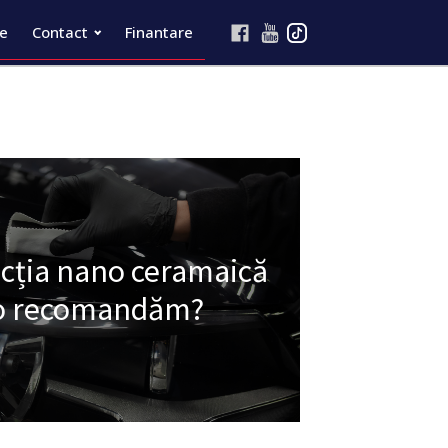
re
Contact
Finantare
ecția nano ceramaică
e o recomandăm?