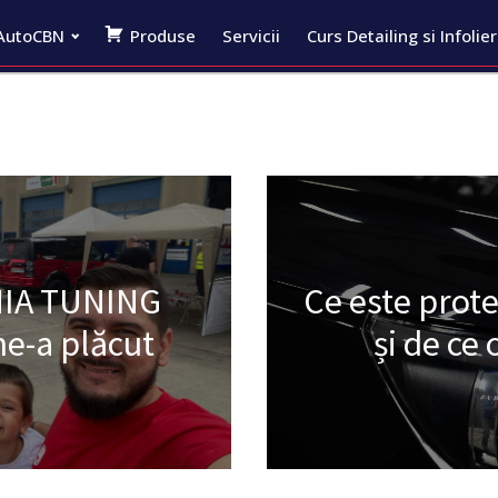
AutoCBN
Produse
Servicii
Curs Detailing si Infolie
NIA TUNING
Ce este prot
ne-a plăcut
și de c