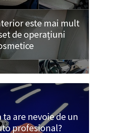
nterior este mai mult
set de operațiuni
osmetice
 ta are nevoie de un
uto profesional?