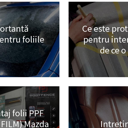
portantă
Ce este pro
ntru foliile
pentru inter
de ce 
aj folii PPF
 FILM) Mazda
Intreti