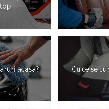
top
faruri acasa?
Cu ce se cu