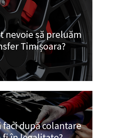
t nevoie să preluăm
nsfer Timișoara?
 faci după colantare
fi în legalitate?