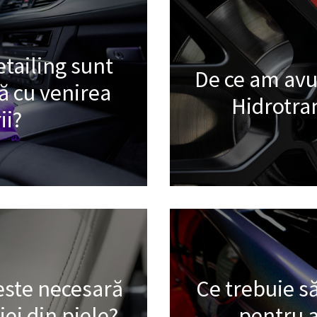
etailing sunt
De ce am avu
 cu venirea
Hidrotra
ii?
 este necesară
Ce trebuie să
iei din piele?
pentru a 