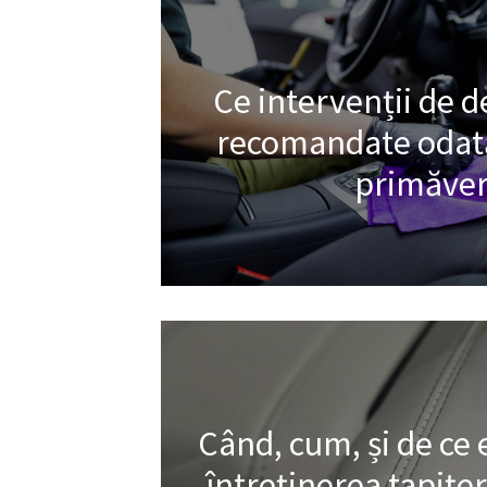
Ce intervenții de d
recomandate odată
primăver
Când, cum, și de ce
întreținerea tapițer