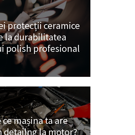
i protecții ceramice
e la durabilitatea
i polish profesional
 ce mașina ta are
 detailng la motor?