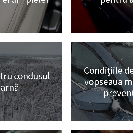
Condițiile d
ntru condusul
vopseaua ma
iarnă
prevenț