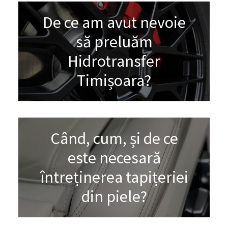
De ce am avut nevoie
să preluăm
Hidrotransfer
Timișoara?
Când, cum, și de ce
este necesară
întreținerea tapițeriei
din piele?