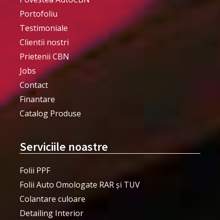
Portofoliu
Testimoniale
Clientii nostri
Prietenii CBN
Jobs
Contact
Finantare
Catalog Produse
Serviciile noastre
Folii PPF
Folii Auto Omologate RAR și TUV
Colantare culoare
Detailing Interior