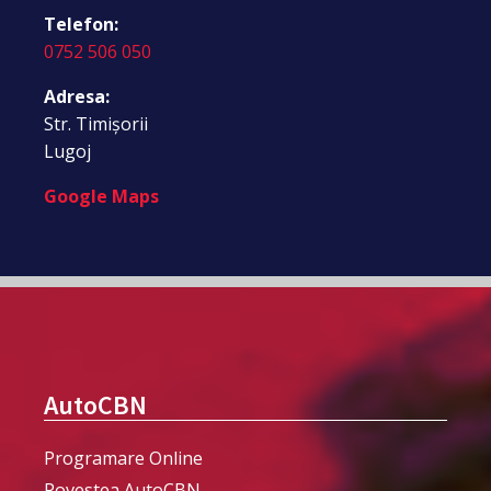
Telefon:
0752 506 050
Adresa:
Str. Timișorii
Lugoj
Google Maps
AutoCBN
Programare Online
Povestea AutoCBN