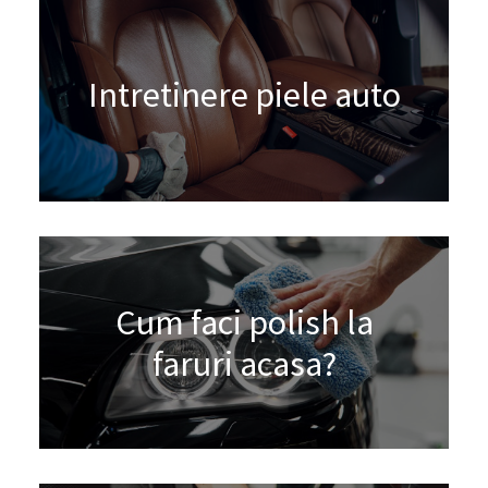
Intretinere piele auto
Cum faci polish la
faruri acasa?