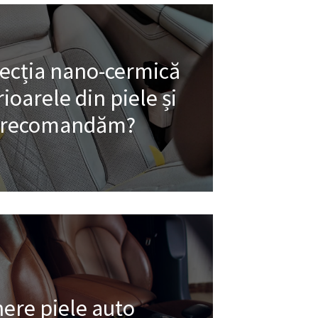
tecția nano-cermică
ioarele din piele și
o recomandăm?
nere piele auto