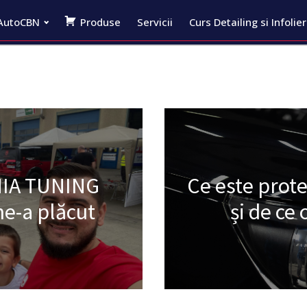
AutoCBN
Produse
Servicii
Curs Detailing si Infolie
NIA TUNING
Ce este prot
ne-a plăcut
și de c