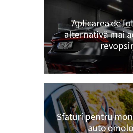
Aplicarea de fol
alternativă mai ac
revopsi
Sfaturi pentru mont
auto omolo