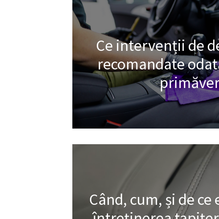
Ce intervenții de d
recomandate odată
primăver
Când, cum, și de ce
întreținerea tapițer