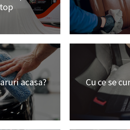
top
faruri acasa?
Cu ce se cu