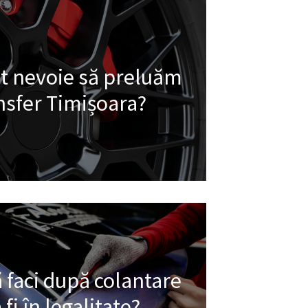
t nevoie să preluăm
nsfer Timișoara?
 faci după colantare
fi în legalitate?