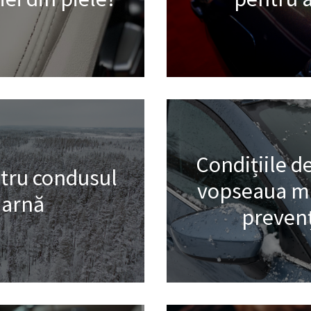
Condițiile d
ntru condusul
vopseaua ma
iarnă
prevenț