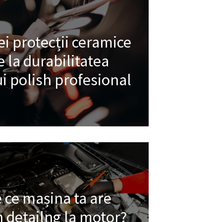
i protecții ceramice
e la durabilitatea
i polish profesional
 ce mașina ta are
 detailng la motor?