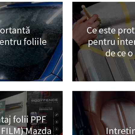
portantă
Ce este pro
ntru foliile
pentru inter
de ce 
aj folii PPF
 FILM) Mazda
Intreti