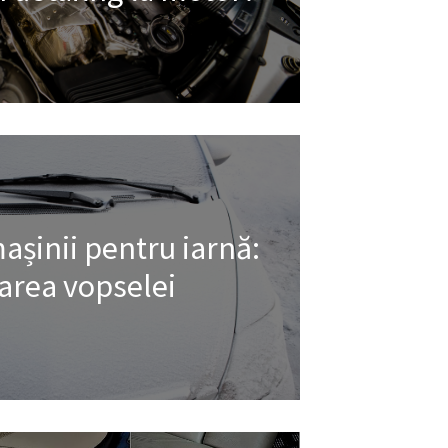
așinii pentru iarnă:
area vopselei