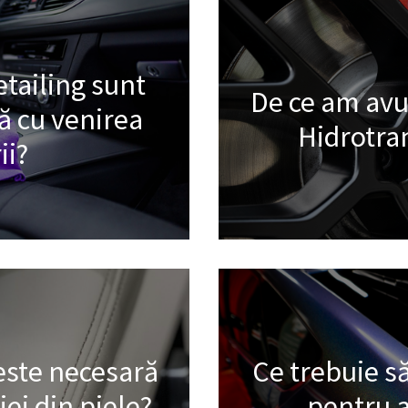
etailing sunt
De ce am avu
 cu venirea
Hidrotra
ii?
 este necesară
Ce trebuie să
iei din piele?
pentru a 