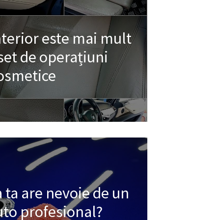
nterior este mai mult
set de operațiuni
osmetice
 ta are nevoie de un
uto profesional?