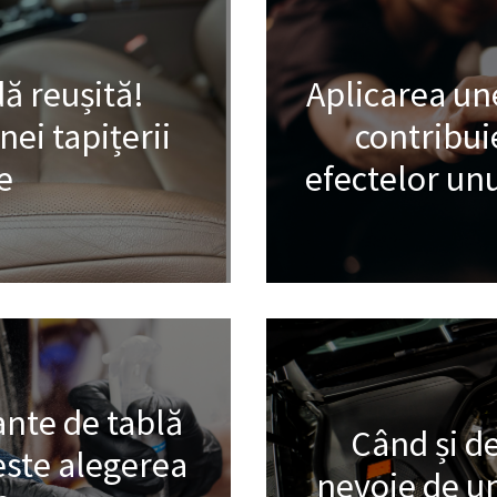
ă reușită!
Aplicarea une
ei tapițerii
contribui
e
efectelor unu
ante de tablă
Când și de
este alegerea
nevoie de un