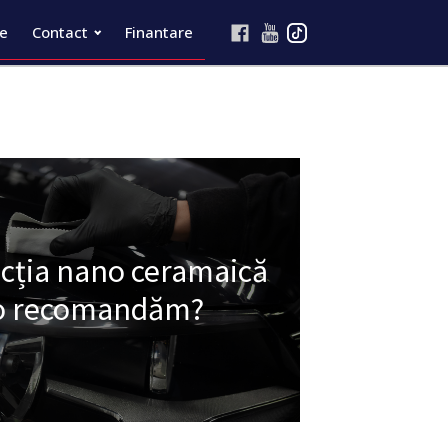
re
Contact
Finantare
ecția nano ceramaică
e o recomandăm?