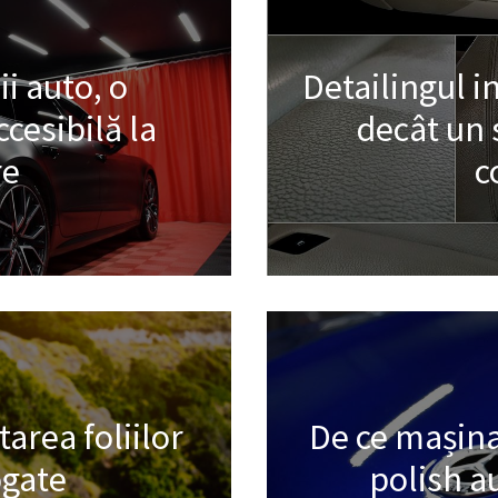
ii auto, o
Detailingul i
cesibilă la
decât un 
re
c
area foliilor
De ce mașina
gate
polish a