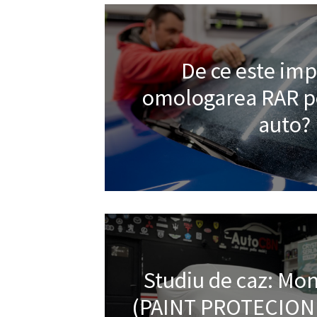
De ce este im
omologarea RAR pe
auto?
Studiu de caz: Mont
(PAINT PROTECION