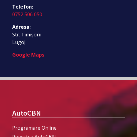
Telefon:
0752 506 050
Adresa:
Str. Timișorii
Lugoj
Google Maps
AutoCBN
Programare Online
Povestea AutoCBN