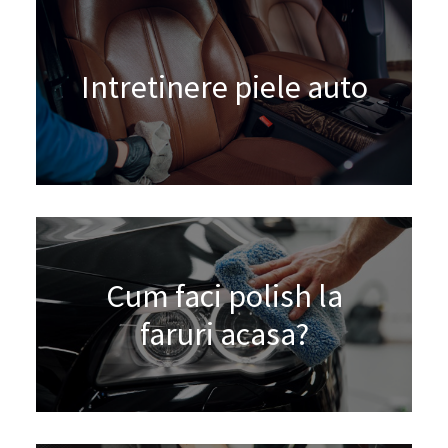
Intretinere piele auto
Cum faci polish la
faruri acasa?