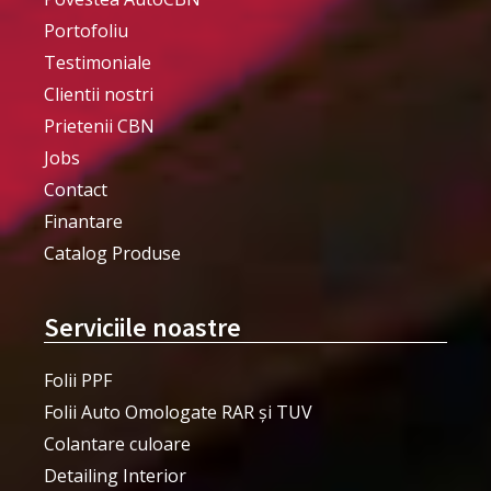
Portofoliu
Testimoniale
Clientii nostri
Prietenii CBN
Jobs
Contact
Finantare
Catalog Produse
Serviciile noastre
Folii PPF
Folii Auto Omologate RAR și TUV
Colantare culoare
Detailing Interior