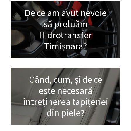
De ce am avut nevoie
să preluăm
Hidrotransfer
Timișoara?
Când, cum, și de ce
este necesară
întreținerea tapițeriei
din piele?