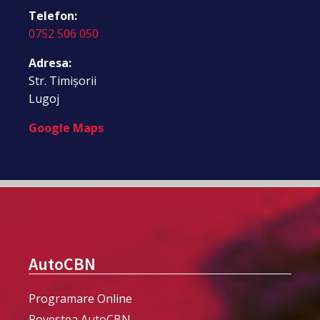
Telefon:
0752 506 050
Adresa:
Str. Timișorii
Lugoj
Google Maps
AutoCBN
Programare Online
Povestea AutoCBN