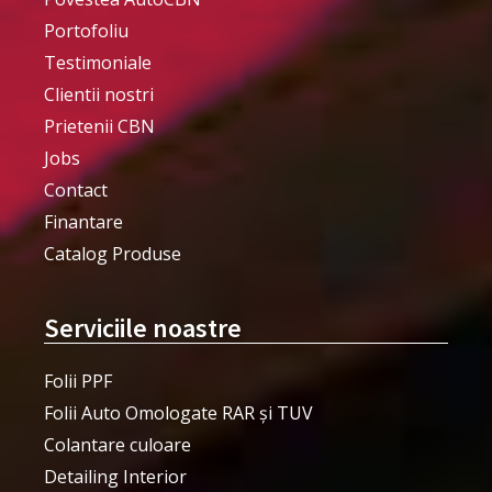
Portofoliu
Testimoniale
Clientii nostri
Prietenii CBN
Jobs
Contact
Finantare
Catalog Produse
Serviciile noastre
Folii PPF
Folii Auto Omologate RAR și TUV
Colantare culoare
Detailing Interior