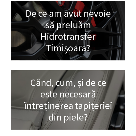
De ce am avut nevoie
să preluăm
Hidrotransfer
Timișoara?
Când, cum, și de ce
este necesară
întreținerea tapițeriei
din piele?