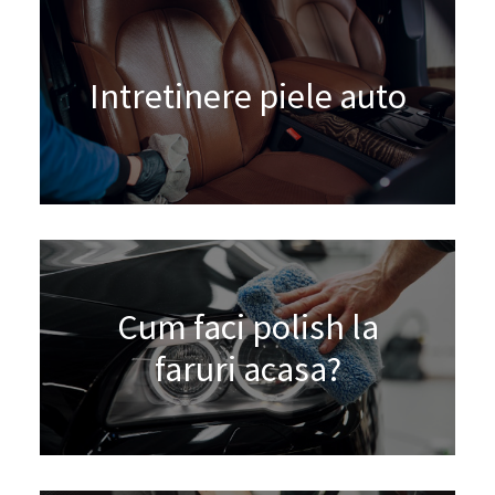
Intretinere piele auto
Cum faci polish la
faruri acasa?