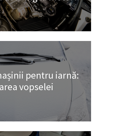
așinii pentru iarnă:
area vopselei