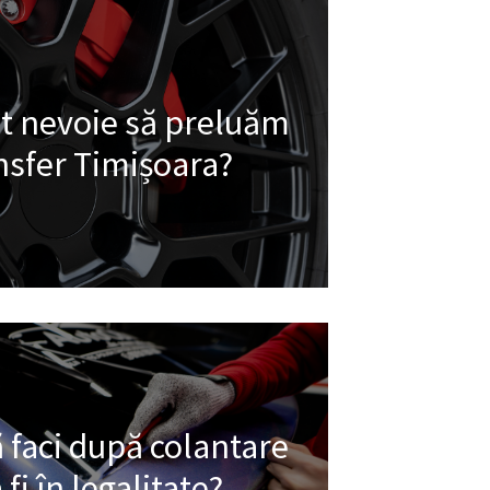
t nevoie să preluăm
nsfer Timișoara?
 faci după colantare
fi în legalitate?