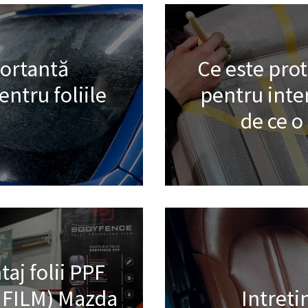
portantă
Ce este pro
ntru foliile
pentru inter
de ce 
aj folii PPF
 FILM) Mazda
Intreti