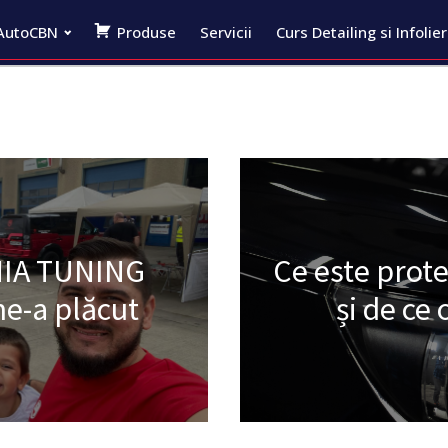
AutoCBN
Produse
Servicii
Curs Detailing si Infolie
NIA TUNING
Ce este prot
ne-a plăcut
și de c