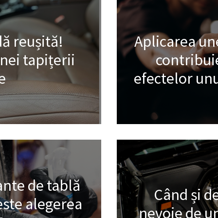
ă reușită!
Aplicarea une
ei tapițerii
contribui
e
efectelor unu
ante de tablă
Când și de
este alegerea
nevoie de un