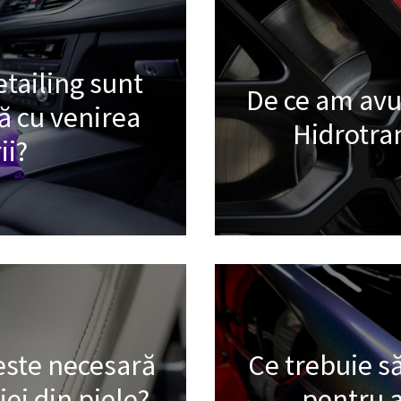
etailing sunt
De ce am avu
 cu venirea
Hidrotra
ii?
 este necesară
Ce trebuie să
iei din piele?
pentru a 