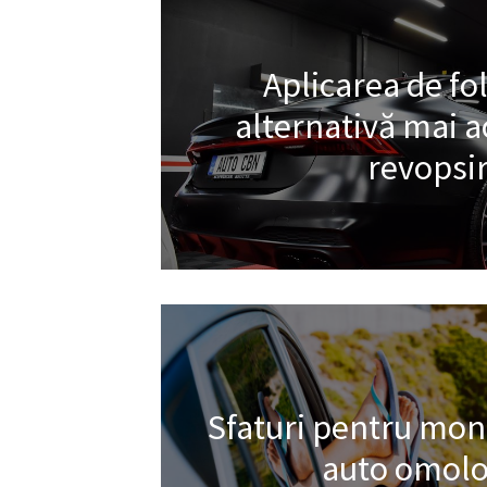
Aplicarea de fol
alternativă mai ac
revopsi
Sfaturi pentru mont
auto omolo