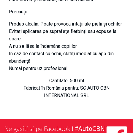
Precauții:
Produs alcalin. Poate provoca iritații ale pielii și ochilor.
Evitați aplicarea pe suprafețe fierbinți sau expuse la
soare.
A nu se lăsa la îndemâna copiilor.
În caz de contact cu ochii, clătiți imediat cu apă din
abundență.
Numai pentru uz profesional.
Cantitate: 500 ml
Fabricat în România pentru: SC AUTO CBN
INTERNATIONAL SRL
Ne gasiti si pe Facebook !
#AutoCBN