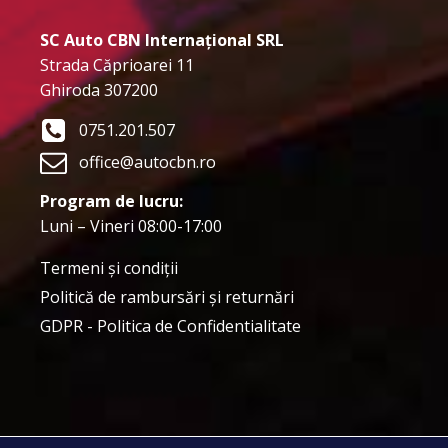
SC Auto CBN Internațional SRL
Strada Căprioarei 11
Ghiroda 307200
0751.201.507
office@autocbn.ro
Program de lucru:
Luni – Vineri 08:00-17:00
Termeni şi condiţii
Politică de rambursări și returnări
GDPR - Politica de Confidentialitate