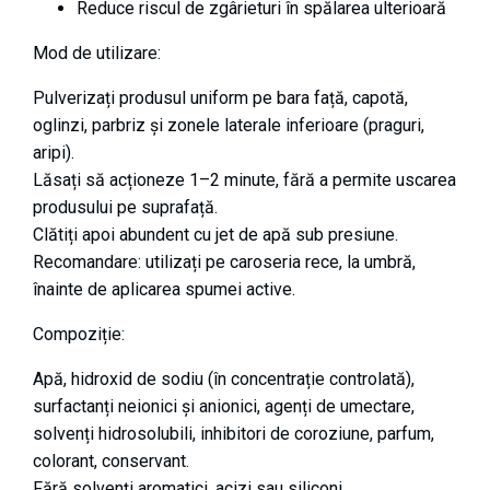
Reduce riscul de zgârieturi în spălarea ulterioară
Mod de utilizare:
Pulverizați produsul uniform pe bara față, capotă,
oglinzi, parbriz și zonele laterale inferioare (praguri,
aripi).
Lăsați să acționeze 1–2 minute, fără a permite uscarea
produsului pe suprafață.
Clătiți apoi abundent cu jet de apă sub presiune.
Recomandare: utilizați pe caroseria rece, la umbră,
înainte de aplicarea spumei active.
Compoziție:
Apă, hidroxid de sodiu (în concentrație controlată),
surfactanți neionici și anionici, agenți de umectare,
solvenți hidrosolubili, inhibitori de coroziune, parfum,
colorant, conservant.
Fără solvenți aromatici, acizi sau siliconi.