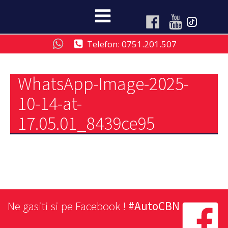
Telefon: 0751.201.507
WhatsApp-Image-2025-
10-14-at-
17.05.01_8439ce95
Ne gasiti si pe Facebook !
#AutoCBN