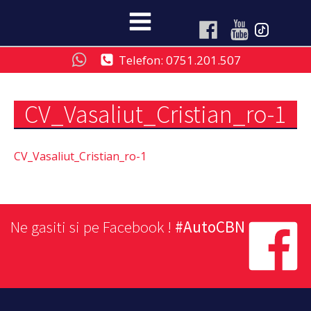
Telefon: 0751.201.507
CV_Vasaliut_Cristian_ro-1
CV_Vasaliut_Cristian_ro-1
Ne gasiti si pe Facebook !
#AutoCBN