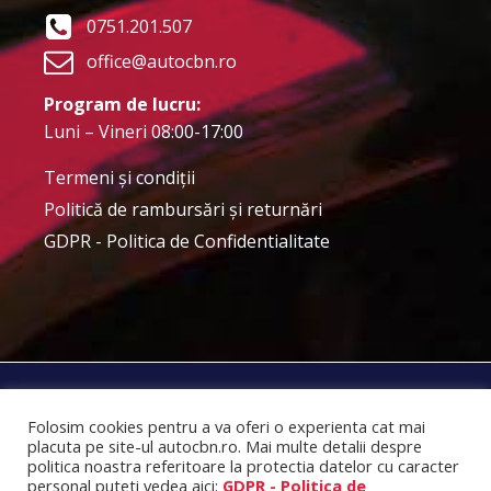
0751.201.507
office@autocbn.ro
Program de lucru:
Luni – Vineri 08:00-17:00
Termeni şi condiţii
Politică de rambursări și returnări
GDPR - Politica de Confidentialitate
SC Auto CBN Internațional SRL © 2025
Folosim cookies pentru a va oferi o experienta cat mai
placuta pe site-ul autocbn.ro. Mai multe detalii despre
politica noastra referitoare la protectia datelor cu caracter
GDPR - Politica de Confidentialitate
personal puteti vedea aici:
GDPR - Politica de