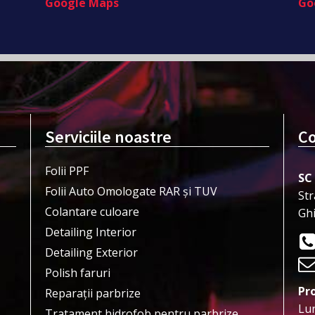
Google Maps
Go
Serviciile noastre
Co
Folii PPF
SC
Folii Auto Omologate RAR și TUV
Str
Colantare culoare
Gh
Detailing Interior
Detailing Exterior
Polish faruri
Pr
Reparații parbrize
Lun
Tratament hidrofob pentru parbrize