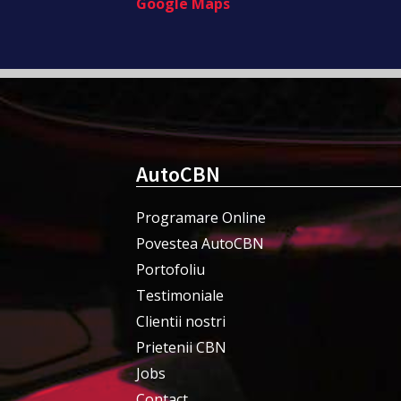
Google Maps
AutoCBN
Programare Online
Povestea AutoCBN
Portofoliu
Testimoniale
Clientii nostri
Prietenii CBN
Jobs
Contact