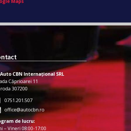
ogle Maps
ntact
 Auto CBN Internațional SRL
ada Căprioarei 11
iroda 307200
0751.201.507
office@autocbn.ro
ogram de lucru:
i – Vineri 08:00-17:00