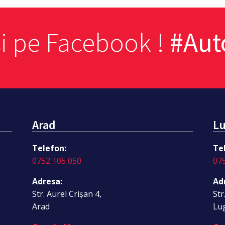
si pe Facebook !
#Au
Arad
Lu
Telefon:
Te
0752 105 050
07
Adresa:
Ad
Str. Aurel Crișan 4,
Str
Arad
Lu