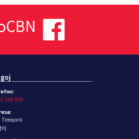
toCBN
goj
lefon:
52 506 050
resa:
. Timișorii
goj