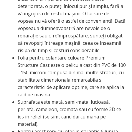
deteriorată, o puteți înlocui pur și simplu, fără a
vă îngrijora de restul mașinii. O lucrare de
vopsea nu vă oferă o astfel de conveniență. Dacă
vopseaua dumneavoastră are nevoie de o
reparație sau o reîmprospătare, sunteți obligat
să revopsiți întreaga mașină, ceea ce înseamnă
risipă de timp și costuri considerabile.
Folia pentru colantare culoare Premium
Structure Cast este o pelicula cast din PVC de 100
- 150 microni compusa din mai multe straturi, cu
stabilitate dimensionala remarcabila si
caracteristici de aplicare optime, care se aplica la
cald pe masina.
Suprafata este mată, semi-mata, lucioasă,
perlată, cameleon, cromată sau cu forme 3D ce
ies in relief (se simt cand dai cu mana pe
material).
Pentru acest serviciu oferim garantie 6 luni la