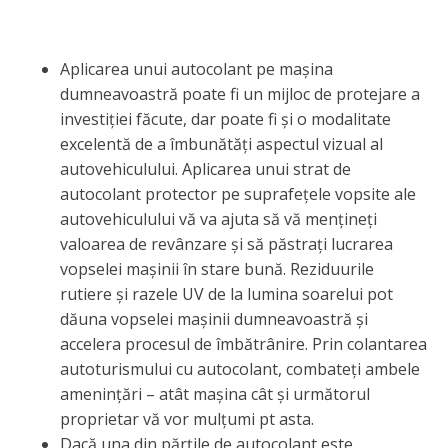
Aplicarea unui autocolant pe mașina
dumneavoastră poate fi un mijloc de protejare a
investiției făcute, dar poate fi și o modalitate
excelentă de a îmbunătăți aspectul vizual al
autovehiculului. Aplicarea unui strat de
autocolant protector pe suprafețele vopsite ale
autovehiculului vă va ajuta să vă mențineți
valoarea de revânzare și să păstrați lucrarea
vopselei mașinii în stare bună. Reziduurile
rutiere și razele UV de la lumina soarelui pot
dăuna vopselei mașinii dumneavoastră și
accelera procesul de îmbătrânire. Prin colantarea
autoturismului cu autocolant, combateți ambele
amenințări – atât mașina cât și următorul
proprietar vă vor mulțumi pt asta.
Dacă una din părțile de autocolant este