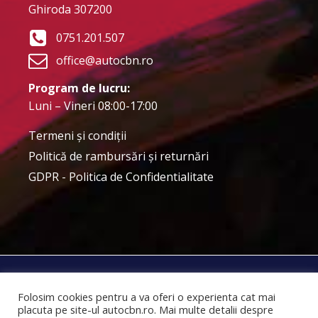
Ghiroda 307200
0751.201.507
office@autocbn.ro
Program de lucru:
Luni – Vineri 08:00-17:00
Termeni şi condiţii
Politică de rambursări și returnări
GDPR - Politica de Confidentialitate
SC Auto CBN Internațional SRL © 2025
Folosim cookies pentru a va oferi o experienta cat mai
placuta pe site-ul autocbn.ro. Mai multe detalii despre