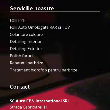
Serviciile noastre
Folii PPF
Folii Auto Omologate RAR și TUV
Colantare culoare
Detailing Interior
Detailing Exterior
Polish faruri
Reparații parbrize
Tratament hidrofob pentru parbrize
Contact
SC Auto CBN Internațional SRL
Strada Căprioarei 11