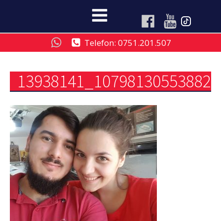
Telefon: 0751.201.507
13938141_107981305538826