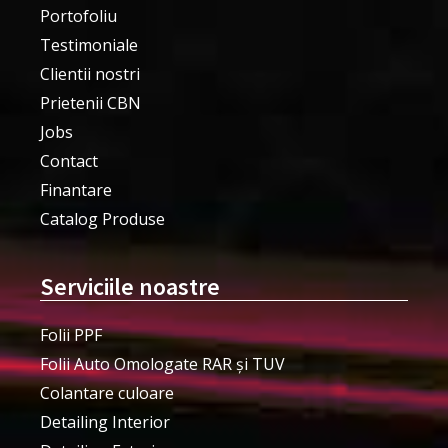
Portofoliu
Testimoniale
Clientii nostri
Prietenii CBN
Jobs
Contact
Finantare
Catalog Produse
Serviciile noastre
Folii PPF
Folii Auto Omologate RAR și TUV
Colantare culoare
Detailing Interior