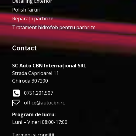
Detailing Exterior
Polish faruri
Reparații parbrize
Tratament hidrofob pentru parbrize
Contact
SC Auto CBN Internațional SRL
Strada Căprioarei 11
Ghiroda 307200
0751.201.507
office@autocbn.ro
Program de lucru:
Luni – Vineri 08:00-17:00
Termeni şi condiţii