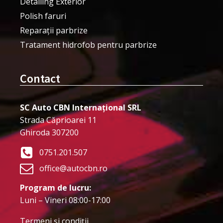
Detailing Exterior
Polish faruri
Reparații parbrize
Tratament hidrofob pentru parbrize
Contact
SC Auto CBN Internațional SRL
Strada Căprioarei 11
Ghiroda 307200
0751.201.507
office@autocbn.ro
Program de lucru:
Luni – Vineri 08:00-17:00
Termeni şi condiţii