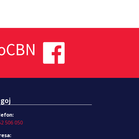
toCBN
goj
lefon:
52 506 050
resa: