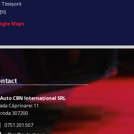
. Timișorii
goj
ogle Maps
ntact
 Auto CBN Internațional SRL
ada Căprioarei 11
iroda 307200
0751.201.507