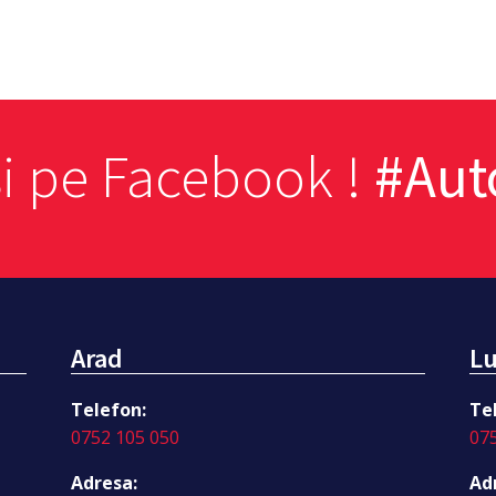
si pe Facebook !
#Au
Arad
Lu
Telefon:
Te
0752 105 050
07
Adresa:
Ad