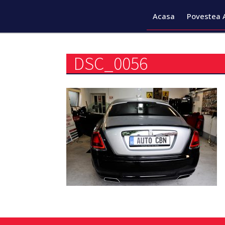
Acasa
Povestea 
DSC_0056