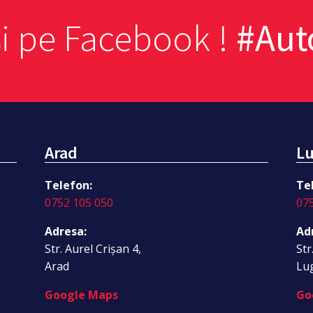
si pe Facebook !
#Au
Arad
Lu
Telefon:
Te
0752 105 050
07
Adresa:
Ad
Str. Aurel Crișan 4,
Str
Arad
Lu
Google Maps
Go