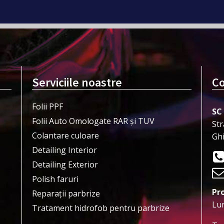
Serviciile noastre
Co
Folii PPF
SC
Folii Auto Omologate RAR și TUV
Str
Colantare culoare
Gh
Detailing Interior
Detailing Exterior
Polish faruri
Pr
Reparații parbrize
Lun
Tratament hidrofob pentru parbrize