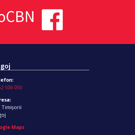
toCBN
goj
lefon:
52 506 050
resa:
. Timișorii
goj
ogle Maps