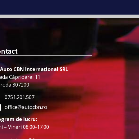
ntact
 Auto CBN Internațional SRL
ada Căprioarei 11
iroda 307200
0751.201.507
office@autocbn.ro
ogram de lucru:
i – Vineri 08:00-17:00