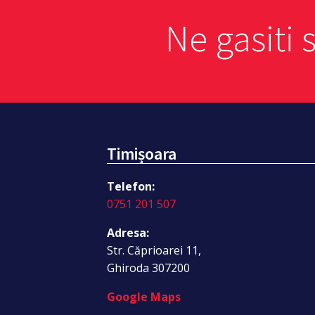
Ne gasiti 
Timișoara
Telefon:
0751 201 507
Adresa:
Str. Căprioarei 11,
Ghiroda 307200
Google Maps