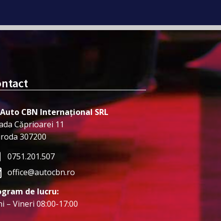
ntact
 Auto CBN Internațional SRL
ada Căprioarei 11
iroda 307200
0751.201.507
office@autocbn.ro
ogram de lucru:
i – Vineri 08:00-17:00