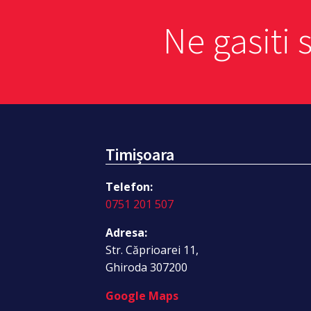
Ne gasiti 
Timișoara
Telefon:
0751 201 507
Adresa:
Str. Căprioarei 11,
Ghiroda 307200
Google Maps