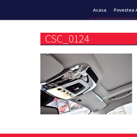
Acasa
Povestea 
CSC_0124