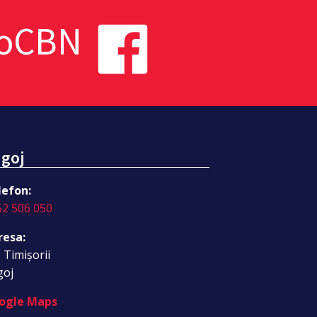
toCBN
goj
lefon:
52 506 050
resa:
. Timișorii
goj
ogle Maps