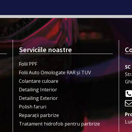
Serviciile noastre
Co
Folii PPF
SC
Folii Auto Omologate RAR și TUV
Str
Colantare culoare
Gh
Detailing Interior
Detailing Exterior
Polish faruri
Pr
Reparații parbrize
Lun
Tratament hidrofob pentru parbrize