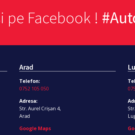
si pe Facebook !
#Au
Arad
Lu
Telefon:
Te
0752 105 050
07
Adresa:
Ad
Str. Aurel Crișan 4,
Str
Arad
Lu
Google Maps
Go