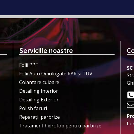
Serviciile noastre
Co
Folii PPF
SC
Folii Auto Omologate RAR și TUV
Str
Colantare culoare
Gh
Detailing Interior
Detailing Exterior
Polish faruri
Pr
Reparații parbrize
Lun
Tratament hidrofob pentru parbrize