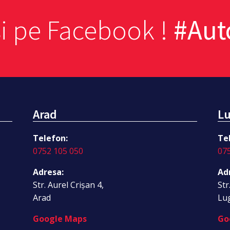
si pe Facebook !
#Au
Arad
Lu
Telefon:
Te
0752 105 050
07
Adresa:
Ad
Str. Aurel Crișan 4,
Str
Arad
Lu
Google Maps
Go