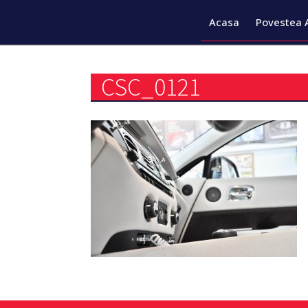
Acasa
Povestea 
CSC_0121