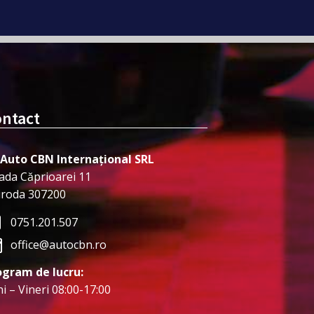
ntact
 Auto CBN Internațional SRL
ada Căprioarei 11
iroda 307200
0751.201.507
office@autocbn.ro
ogram de lucru:
i – Vineri 08:00-17:00