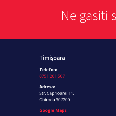
Ne gasiti 
Timișoara
Telefon:
0751 201 507
Adresa:
Str. Căprioarei 11,
Ghiroda 307200
Google Maps