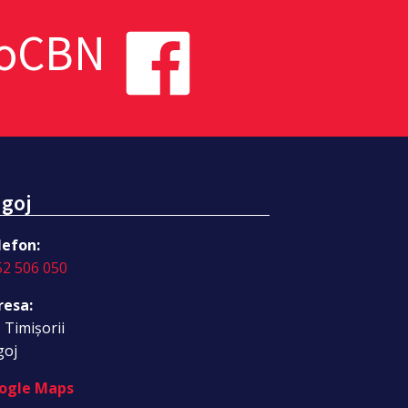
toCBN
goj
lefon:
52 506 050
resa:
. Timișorii
goj
ogle Maps