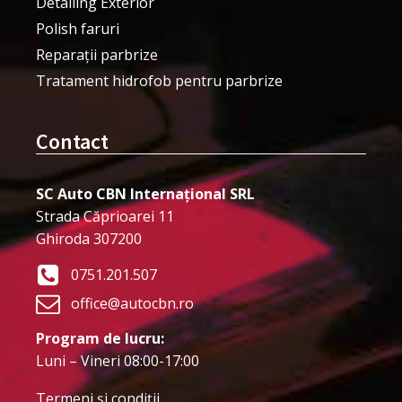
Detailing Exterior
Polish faruri
Reparații parbrize
Tratament hidrofob pentru parbrize
Contact
SC Auto CBN Internațional SRL
Strada Căprioarei 11
Ghiroda 307200
0751.201.507
office@autocbn.ro
Program de lucru:
Luni – Vineri 08:00-17:00
Termeni şi condiţii