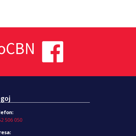
toCBN
goj
lefon:
52 506 050
resa: