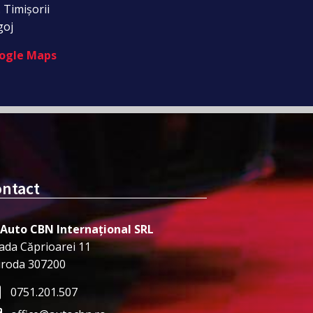
. Timișorii
goj
ogle Maps
ntact
 Auto CBN Internațional SRL
ada Căprioarei 11
iroda 307200
0751.201.507