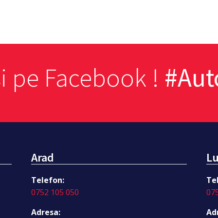
si pe Facebook !
#Au
Arad
Lu
Telefon:
Te
0752 105 050
07
Adresa:
Ad