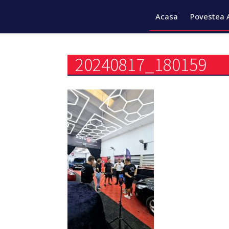
Acasa
Povestea 
20240817_180159