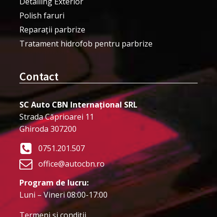
Detailing Exterior
Polish faruri
Reparații parbrize
Tratament hidrofob pentru parbrize
Contact
SC Auto CBN Internațional SRL
Strada Căprioarei 11
Ghiroda 307200
0751.201.507
office@autocbn.ro
Program de lucru:
Luni – Vineri 08:00-17:00
Termeni şi condiţii