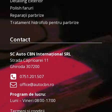
Detailing Exterior
Polish faruri
Reparații parbrize
Tratament hidrofob pentru parbrize
Contact
SC Auto CBN Internațional SRL
Strada Căprioarei 11
Ghiroda 307200
0751.201.507
office@autocbn.ro
Program de lucru:
Luni – Vineri 08:00-17:00
Termeni şi condiţii