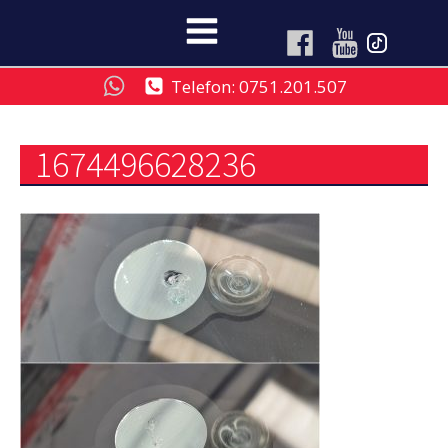
Telefon: 0751.201.507
1674496628236