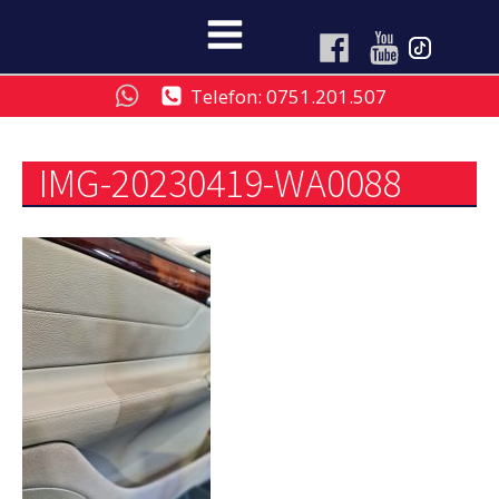
Telefon: 0751.201.507
IMG-20230419-WA0088