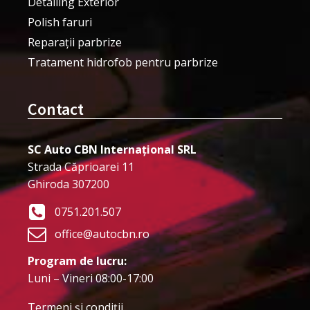
Detailing Exterior
Polish faruri
Reparații parbrize
Tratament hidrofob pentru parbrize
Contact
SC Auto CBN Internațional SRL
Strada Căprioarei 11
Ghiroda 307200
0751.201.507
office@autocbn.ro
Program de lucru:
Luni – Vineri 08:00-17:00
Termeni şi condiţii