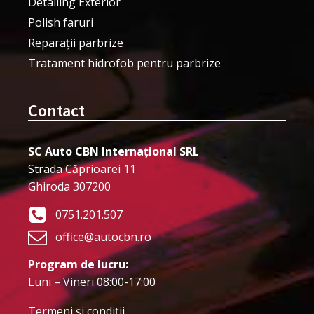
Detailing Exterior
Polish faruri
Reparații parbrize
Tratament hidrofob pentru parbrize
Contact
SC Auto CBN Internațional SRL
Strada Căprioarei 11
Ghiroda 307200
0751.201.507
office@autocbn.ro
Program de lucru:
Luni – Vineri 08:00-17:00
Termeni şi condiţii