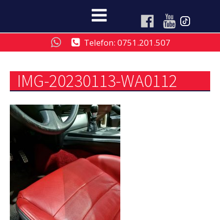
Telefon: 0751.201.507
IMG-20230113-WA0112