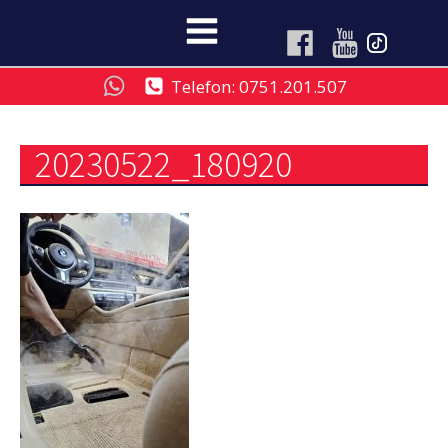
Telefon: 0751.201.507
20230522_180920