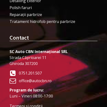
Detailing Exterior
Polish faruri
Reparații parbrize
Tratament hidrofob pentru parbrize
Contact
SC Auto CBN Internațional SRL
Strada Căprioarei 11
Ghiroda 307200
0751.201.507
office@autocbn.ro
Program de lucru:
Luni – Vineri 08:00-17:00
Termeni şi condiţii