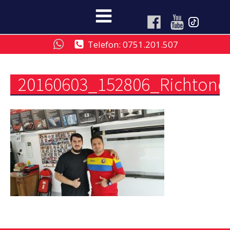
Telefon: 0751.201.507
20160603_152806_Richtone