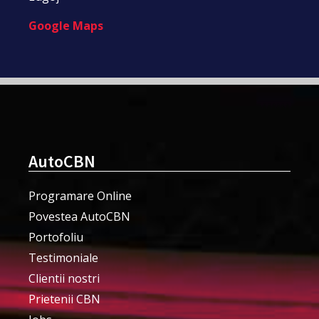
Google Maps
AutoCBN
Programare Online
Povestea AutoCBN
Portofoliu
Testimoniale
Clientii nostri
Prietenii CBN