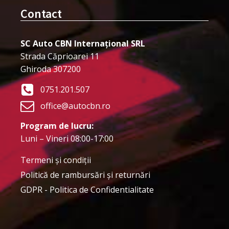
Contact
SC Auto CBN Internațional SRL
Strada Căprioarei 11
Ghiroda 307200
0751.201.507
office@autocbn.ro
Program de lucru:
Luni – Vineri 08:00-17:00
Termeni şi condiţii
Politică de rambursări și returnări
GDPR - Politica de Confidentialitate