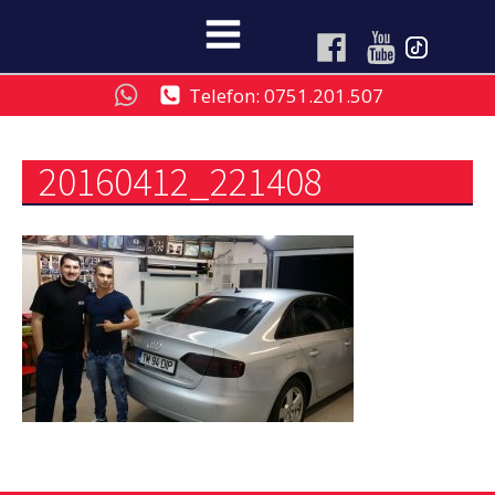
Telefon: 0751.201.507
20160412_221408