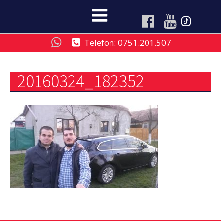
Telefon: 0751.201.507
20160324_182352