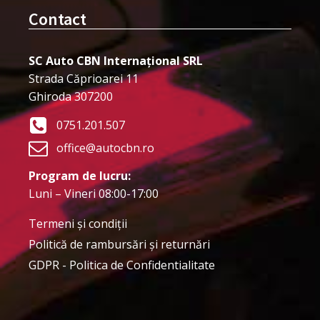
Contact
SC Auto CBN Internațional SRL
Strada Căprioarei 11
Ghiroda 307200
0751.201.507
office@autocbn.ro
Program de lucru:
Luni – Vineri 08:00-17:00
Termeni şi condiţii
Politică de rambursări și returnări
GDPR - Politica de Confidentialitate