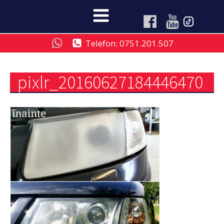
Telefon: 0751.201.507
pixlr_20160627184446470