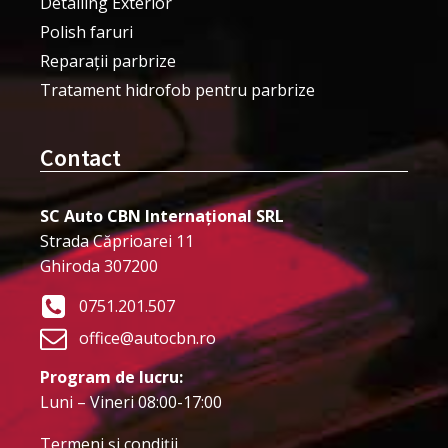
Detailing Exterior
Polish faruri
Reparații parbrize
Tratament hidrofob pentru parbrize
Contact
SC Auto CBN Internațional SRL
Strada Căprioarei 11
Ghiroda 307200
0751.201.507
office@autocbn.ro
Program de lucru:
Luni – Vineri 08:00-17:00
Termeni şi condiţii