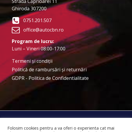
Strada Căprioarei 11
Ghiroda 307200
0751.201.507
office@autocbn.ro
Program de lucru:
Luni – Vineri 08:00-17:00
Termeni şi condiţii
Politică de rambursări și returnări
GDPR - Politica de Confidentialitate
SC Auto CBN Internațional SRL © 2025
Folosim cookies pentru a va oferi o experienta cat mai