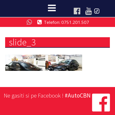
Telefon: 0751.201.507
slide_3
Ne gasiti si pe Facebook !
#AutoCBN