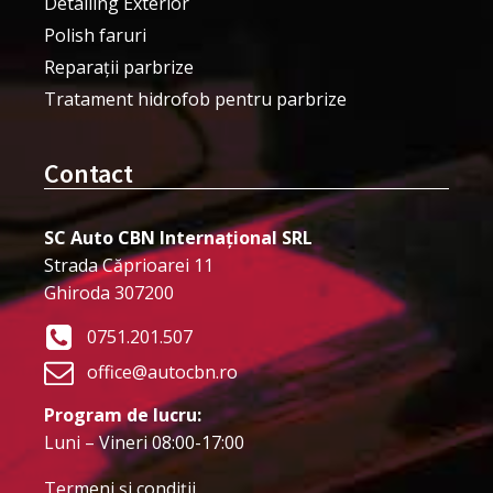
Detailing Exterior
Polish faruri
Reparații parbrize
Tratament hidrofob pentru parbrize
Contact
SC Auto CBN Internațional SRL
Strada Căprioarei 11
Ghiroda 307200
0751.201.507
office@autocbn.ro
Program de lucru:
Luni – Vineri 08:00-17:00
Termeni şi condiţii