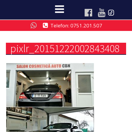
Telefon: 0751.201.507
pixlr_20151222002843408