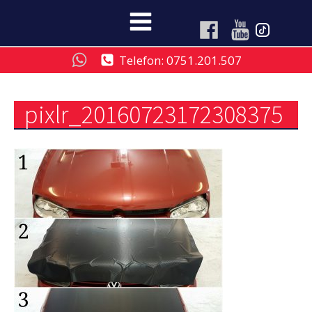
Telefon: 0751.201.507
pixlr_20160723172308375