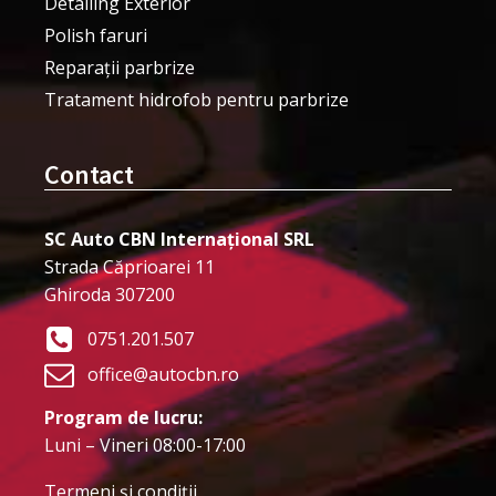
Detailing Exterior
Polish faruri
Reparații parbrize
Tratament hidrofob pentru parbrize
Contact
SC Auto CBN Internațional SRL
Strada Căprioarei 11
Ghiroda 307200
0751.201.507
office@autocbn.ro
Program de lucru:
Luni – Vineri 08:00-17:00
Termeni şi condiţii