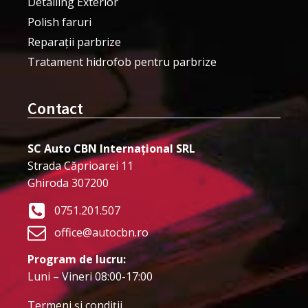
Detailing Exterior
Polish faruri
Reparații parbrize
Tratament hidrofob pentru parbrize
Contact
SC Auto CBN Internațional SRL
Strada Căprioarei 11
Ghiroda 307200
0751.201.507
office@autocbn.ro
Program de lucru:
Luni – Vineri 08:00-17:00
Termeni şi condiţii