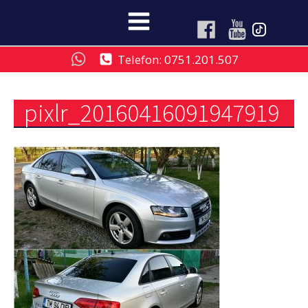
Telefon: 0751.201.507
pixlr_20160416091947919