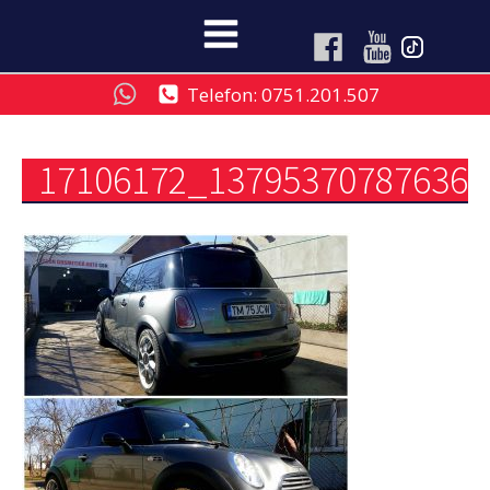
Telefon: 0751.201.507
17106172_13795370787636