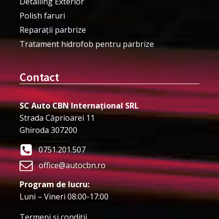
Detailing Exterior
Polish faruri
Reparații parbrize
Tratament hidrofob pentru parbrize
Contact
SC Auto CBN Internațional SRL
Strada Căprioarei 11
Ghiroda 307200
0751.201.507
office@autocbn.ro
Program de lucru:
Luni – Vineri 08:00-17:00
Termeni şi condiţii