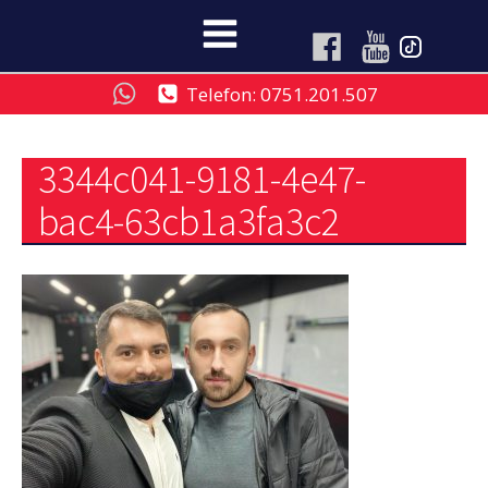
Telefon: 0751.201.507
3344c041-9181-4e47-
bac4-63cb1a3fa3c2