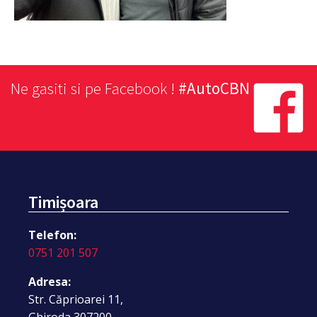
Ne gasiti si pe Facebook !
#AutoCBN
Timișoara
Telefon:
0751 201 507
Adresa:
Str. Căprioarei 11,
Ghiroda 307200