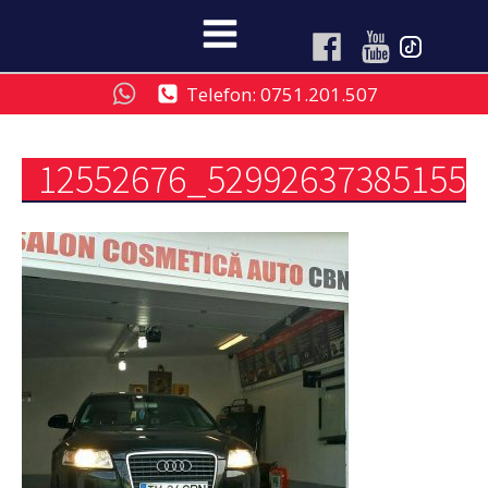
Telefon: 0751.201.507
12552676_529926373851558