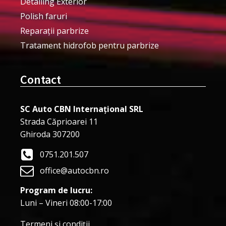
Detailing Exterior
Polish faruri
Reparații parbrize
Tratament hidrofob pentru parbrize
Contact
SC Auto CBN Internațional SRL
Strada Căprioarei 11
Ghiroda 307200
0751.201.507
office@autocbn.ro
Program de lucru:
Luni – Vineri 08:00-17:00
Termeni şi condiţii